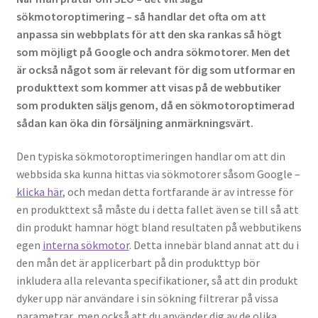
sökmotoroptimering – så handlar det ofta om att
anpassa sin webbplats för att den ska rankas så högt
Tänk på detta när du ska anlita rörläggare
som möjligt på Google och andra sökmotorer. Men det
är också något som är relevant för dig som utformar en
produkttext som kommer att visas på de webbutiker
som produkten säljs genom, då en sökmotoroptimerad
sådan kan öka din försäljning anmärkningsvärt.
Den typiska sökmotoroptimeringen handlar om att din
webbsida ska kunna hittas via sökmotorer såsom Google –
klicka här
, och medan detta fortfarande är av intresse för
en produkttext så måste du i detta fallet även se till så att
din produkt hamnar högt bland resultaten på webbutikens
egen
interna sökmotor
. Detta innebär bland annat att du i
den mån det är applicerbart på din produkttyp bör
inkludera alla relevanta specifikationer, så att din produkt
dyker upp när användare i sin sökning filtrerar på vissa
parametrar, men också att du använder dig av de olika