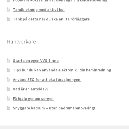
Populära köksstilar att överväga vid köksrenovering
Tandblekning med aktivt kol
Tänk på detta när du ska anlita rörläggare
Hantverkare
Starta en egen VVS-firma
Tips hur du kan använda elektronik i din heminredning
Använd SEO för att öka försäljningen
Vad är en autoklav?
Få hjälp genom sorgen
Snyggare badrum – utan badrumsrenovering!