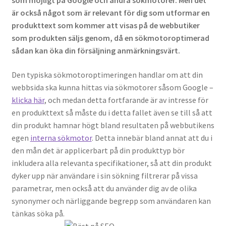
som möjligt på Google och andra sökmotorer. Men det
är också något som är relevant för dig som utformar en
produkttext som kommer att visas på de webbutiker
Tänk på detta när du ska anlita rörläggare
som produkten säljs genom, då en sökmotoroptimerad
sådan kan öka din försäljning anmärkningsvärt.
Den typiska sökmotoroptimeringen handlar om att din
webbsida ska kunna hittas via sökmotorer såsom Google –
klicka här
, och medan detta fortfarande är av intresse för
en produkttext så måste du i detta fallet även se till så att
din produkt hamnar högt bland resultaten på webbutikens
egen
interna sökmotor
. Detta innebär bland annat att du i
den mån det är applicerbart på din produkttyp bör
inkludera alla relevanta specifikationer, så att din produkt
dyker upp när användare i sin sökning filtrerar på vissa
parametrar, men också att du använder dig av de olika
synonymer och närliggande begrepp som användaren kan
tänkas söka på.