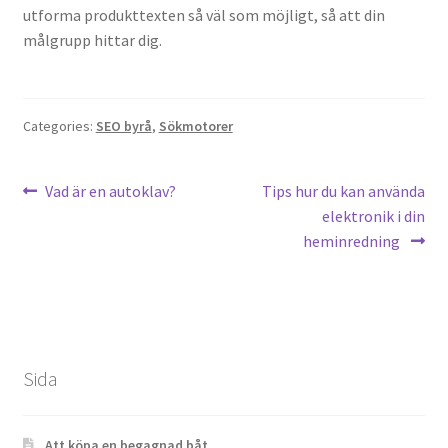
utforma produkttexten så väl som möjligt, så att din
målgrupp hittar dig.
Categories:
SEO byrå
,
Sökmotorer
Post
Previous
Next
Vad är en autoklav?
Tips hur du kan använda
post:
post:
elektronik i din
navigation
heminredning
Sida
Att köpa en begagnad båt