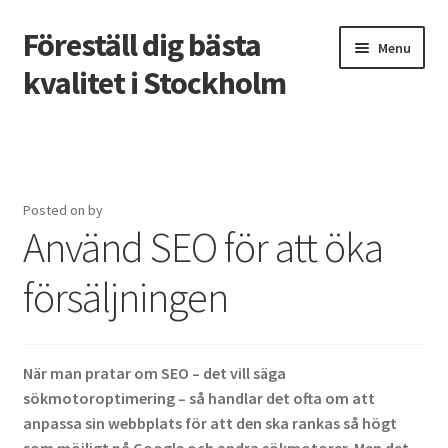
Föreställ dig bästa
Skip
Skip
Menu
to
to
kvalitet i Stockholm
navigation
content
Home
Att köpa en begagnad båt
Posted on
by
Använd SEO för att öka
Att lägga golv själv
försäljningen
Avdrag vid badrumsrenovering
Kan man bo kvar under en badrumsrenovering?
När man pratar om SEO – det vill säga
Populära köksstilar att överväga vid köksrenovering
sökmotoroptimering – så handlar det ofta om att
anpassa sin webbplats för att den ska rankas så högt
Tandblekning med aktivt kol