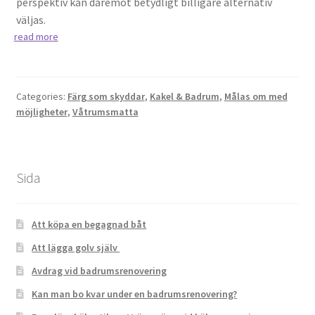
perspektiv kan däremot betydligt billigare alternativ
väljas.
read more
Categories:
Färg som skyddar
,
Kakel & Badrum
,
Målas om med
möjligheter
,
Våtrumsmatta
Sida
Att köpa en begagnad båt
Att lägga golv själv
Avdrag vid badrumsrenovering
Kan man bo kvar under en badrumsrenovering?