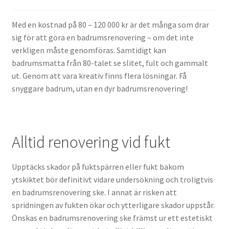
Med en kostnad på 80 – 120 000 kr är det många som drar
Tänk på detta när du ska anlita rörläggare
sig för att göra en badrumsrenovering – om det inte
verkligen måste genomföras. Samtidigt kan
badrumsmatta från 80-talet se slitet, fult och gammalt
ut. Genom att vara kreativ finns flera lösningar. Få
snyggare badrum, utan en dyr badrumsrenovering!
Alltid renovering vid fukt
Upptäcks skador på fuktspärren eller fukt bakom
ytskiktet bör definitivt vidare undersökning och troligtvis
en badrumsrenovering ske. I annat är risken att
spridningen av fukten ökar och ytterligare skador uppstår.
Önskas en badrumsrenovering ske främst ur ett estetiskt