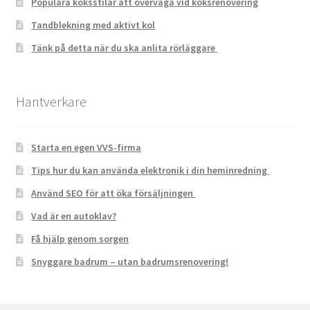
Populära köksstilar att överväga vid köksrenovering
Tandblekning med aktivt kol
Tänk på detta när du ska anlita rörläggare
Hantverkare
Starta en egen VVS-firma
Tips hur du kan använda elektronik i din heminredning
Använd SEO för att öka försäljningen
Vad är en autoklav?
Få hjälp genom sorgen
Snyggare badrum – utan badrumsrenovering!