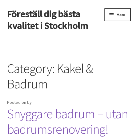
Föreställ dig bästa
Skip
Skip
Menu
to
to
kvalitet i Stockholm
navigation
content
Home
Att köpa en begagnad båt
Category:
Kakel &
Att lägga golv själv
Badrum
Avdrag vid badrumsrenovering
Posted on
by
Kan man bo kvar under en badrumsrenovering?
Snyggare badrum – utan
Populära köksstilar att överväga vid köksrenovering
badrumsrenovering!
Tandblekning med aktivt kol