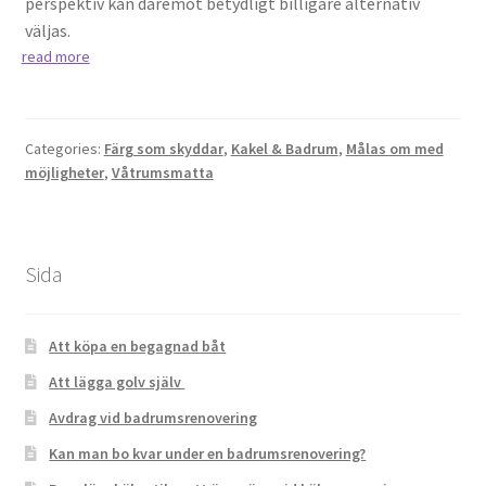
perspektiv kan däremot betydligt billigare alternativ
väljas.
read more
Categories:
Färg som skyddar
,
Kakel & Badrum
,
Målas om med
möjligheter
,
Våtrumsmatta
Sida
Att köpa en begagnad båt
Att lägga golv själv
Avdrag vid badrumsrenovering
Kan man bo kvar under en badrumsrenovering?