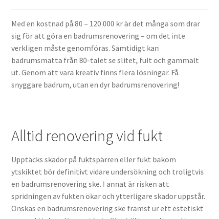
Med en kostnad på 80 – 120 000 kr är det många som drar
Tänk på detta när du ska anlita rörläggare
sig för att göra en badrumsrenovering – om det inte
verkligen måste genomföras. Samtidigt kan
badrumsmatta från 80-talet se slitet, fult och gammalt
ut. Genom att vara kreativ finns flera lösningar. Få
snyggare badrum, utan en dyr badrumsrenovering!
Alltid renovering vid fukt
Upptäcks skador på fuktspärren eller fukt bakom
ytskiktet bör definitivt vidare undersökning och troligtvis
en badrumsrenovering ske. I annat är risken att
spridningen av fukten ökar och ytterligare skador uppstår.
Önskas en badrumsrenovering ske främst ur ett estetiskt