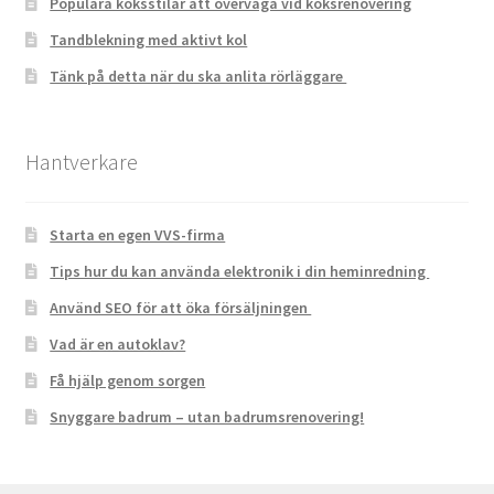
Populära köksstilar att överväga vid köksrenovering
Tandblekning med aktivt kol
Tänk på detta när du ska anlita rörläggare
Hantverkare
Starta en egen VVS-firma
Tips hur du kan använda elektronik i din heminredning
Använd SEO för att öka försäljningen
Vad är en autoklav?
Få hjälp genom sorgen
Snyggare badrum – utan badrumsrenovering!